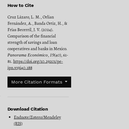
How to Cite
Cruz Lázaro, L. M., Orlian
Fernández, A., Banda Ortiz, H., &
Frías Becerril, J. V. (2024).
Comparison of the financial
strength of savings and loan
cooperatives and banks in Mexico.
,
(40), 61-
Panorama Económico
19
81.
https://doi.org/10.29201/pe-
ipn.v19i40.188
More Citation Formats
Download Citation
Endnote/Zotero/Mendeley
(RIS)