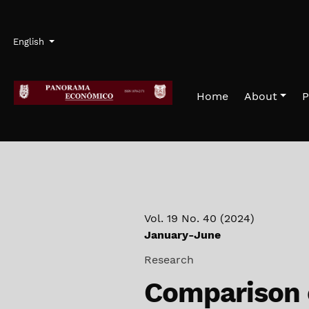
Skip to main navigation menu
Skip to main content
Skip to site footer
Admin menu
Language
English
Home
About
P
Vol. 19 No. 40 (2024)
January-June
Research
Comparison o