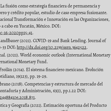
. La fusión como estrategia financiera de permanencia y
orro y crédito popular, estudio de caso empresa fusionante.
nacional Transformación e Innovación en las Organizaciones,
o a cabo en Yucatán, México. DOI:
dec-16-2020pp15-41
.
handlbauer (2021). COVID-19 and Bank Lending. Journal of
20-33 DOI:
http://dx.doi.org/10.2139/ssrn.3642522
.
al. (2021). World economic outlook (International Monetary
ernational Monetary Fund.
. Froilán (2014). El sistema financiero mexicano. Evolución
tidiano, 19(123), pp. 19-29.
mbrano (2018). Competencias y estructura de mercado del
ontaduría y Administración, 63(1), pp.1.22 DOI:
.24488410e.2018.871
.
stica y Geografía (2021). Estimación oportuna del Producto