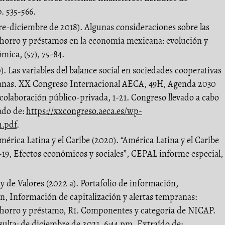
. 535-566.
bre-diciembre de 2018). Algunas consideraciones sobre las
ahorro y préstamos en la economía mexicana: evolución y
mica, (57), 75-84.
. Las variables del balance social en sociedades cooperativas
anas. XX Congreso Internacional AECA, 49H, Agenda 2030
: colaboración público-privada, 1-21. Congreso llevado a cabo
ado de:
https://xxcongreso.aeca.es/wp-
h.pdf
.
ica Latina y el Caribe (2020). “América Latina y el Caribe
19, Efectos económicos y sociales”, CEPAL informe especial,
 de Valores (2022 a). Portafolio de información,
n, Información de capitalización y alertas tempranas:
ahorro y préstamo, R1. Componentes y categoría de NICAP.
ulta: de diciembre de 2021, 6:44 pm. Extraído de: