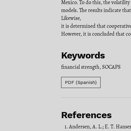
Mexico. To do this, the volatili
models. The results indicate that
Likewise,
it is determined that cooperative
However, it is concluded that c
Keywords
financial strength
,
SOCAPS
PDF (Spanish)
References
Andersen, A. L.; E. T. Hans