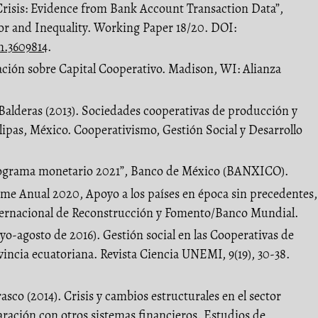
risis: Evidence from Bank Account Transaction Data”,
r and Inequality. Working Paper 18/20. DOI:
rn.3609814
.
ación sobre Capital Cooperativo. Madison, WI: Alianza
 Balderas (2013). Sociedades cooperativas de producción y
ulipas, México. Cooperativismo, Gestión Social y Desarrollo
rograma monetario 2021”, Banco de México (BANXICO).
me Anual 2020, Apoyo a los países en época sin precedentes,
ernacional de Reconstrucción y Fomento/Banco Mundial.
yo-agosto de 2016). Gestión social en las Cooperativas de
incia ecuatoriana. Revista Ciencia UNEMI, 9(19), 30-38.
rasco (2014). Crisis y cambios estructurales en el sector
ración con otros sistemas financieros. Estudios de