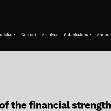
olicies
Current
Archives
Submissions
Annou
f the financial strengt