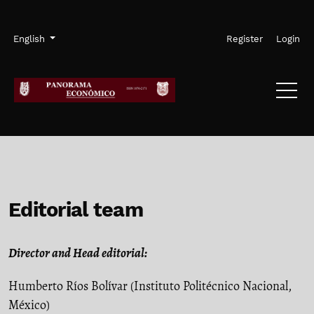
Skip to main navigation menu
Skip to main content
Skip to site footer
Admin menu
Language
English
Register
Login
Editorial team
Director and Head editorial:
Humberto Ríos Bolívar (Instituto Politécnico Nacional,
México)