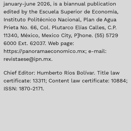
january-june 2026, is a biannual publication
edited by the Escuela Superior de Economía,
Instituto Politécnico Nacional, Plan de Agua
Prieta No. 66, Col. Plutarco Elías Calles, C.P.
11340, México, Mexico City, P]hone. (55) 5729
6000 Ext. 62037. Web page:
https://panoramaeconomico.mx; e-mail:
revistaese@ipn.mx.
Chief Editor: Humberto Ríos Bolívar. Title law
certificate: 13311; Content law certificate: 10884;
ISSN: 1870-2171.
Coordinacion de Publicaciones of Escuela
Superior de Economía, Plan de Agua Prieta No.
66, Col. Plutarco Elías Calles, C.P. 11340,
México, Mexico City, Phone. (55) 5729 6000 Ext.