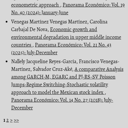
econometric approach
,
Panorama Económico: Vol. 19
No. 40 (2024): January-June
Venegas Martínez Venegas Martínez, Carolina
Carbajal De Nova,
Economic growth and
environmental degradation in upper middle income
countries
,
Panorama Económico: Vol. 21 No. 43
(2025): July-December
Nallely Jacqueline Reyes-García, Francisco Venegas-
Martínez, Salvador Cruz-Aké,
A comparative Analysis
among GARCH-M, EGARC and PJ-RS-SV Poisson
Jumps-Regime Switching-Stochastic volatility
approach to model the Mexican stock index
,
Panorama Económico: Vol. 14 No. 27 (2018): July-
December
1
2
>
>>