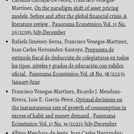
Martínez,
On the paradigm shift of asset pricing
models, before and after the global financial crisis: A
literature review
,
Panorama Económico: Vol. 15 No.
29 (2019): July-December
Rafaela Jiménez-Serna, Francisco Venegas-Martínez,
Juan Carlos Hernández-Santoyo,
Propuesta de
estímulo fiscal de deducción de colegiaturas en todos
los tipos, niveles y grados de educación con validez
oficial
,
Panorama Económico: Vol. 18 No. 38 (2023):
January-June
Francisco Venegas-Martínez, Ricardo J. Mendoza-
Rivera, Luis E. García-Pérez,
Optimal decisions on
the instantaneous rate of growth of consumption in
excess of habit and money demand
,
Panorama
Económico: Vol. 17 No. 34 (2021): July-December
Albino Mendoza-de-Jesús, Juan Carlos Hernández-