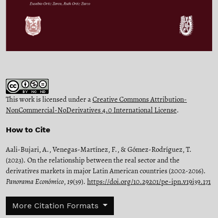
This work is licensed under a
Creative Commons Attribution-
NonCommercial-NoDerivatives 4.0 International License
.
How to Cite
Aali-Bujari, A., Venegas-Martínez, F., & Gómez-Rodríguez, T.
(2023). On the relationship between the real sector and the
derivatives markets in major Latin American countries (2002-2016).
Panorama Económico
,
19
(39).
https://doi.org/10.29201/pe-ipn.v19i39.171
More Citation Formats