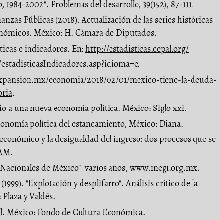
, 1984-2002". Problemas del desarrollo, 39(152), 87-111.
anzas Públicas (2018). Actualización de las series históricas
onómicos. México: H. Cámara de Diputados.
icas e indicadores. En:
http://estadisticas.cepal.org/
tadisticasIndicadores.asp?idioma=e.
expansion.mx/economia/2018/02/01/mexico-tiene-la-deuda-
oria
.
cio a una nueva economía política. México: Siglo xxi.
conomía política del estancamiento, México: Diana.
 económico y la desigualdad del ingreso: dos procesos que se
NAM.
Nacionales de México", varios años, www.inegi.org.mx.
(1999). "Explotación y desplifarro". Análisis crítico de la
Plaza y Valdés.
tal. México: Fondo de Cultura Económica.