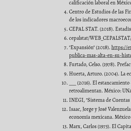
calificación laboral en México
Centro de Estudios de las Fin
de los indicadores macroec
CEPAL STAT. (2018). Estadíst
cepalstat/WEB_CEPALSTAT/es
"Expansión" (2018).
https://
publica-mas-alta-en-su-hist
Furtado, Celso. (1978). Prefa
Huerta, Arturo. (2004). La e
___ (2016). El estancamiento
retroalimentan. México: U
INEGI, "Sistema de Cuentas 
Isaac, Jorge y José Valenzuela 
economía mexicana. México: 
Marx, Carlos (1973). El Capi