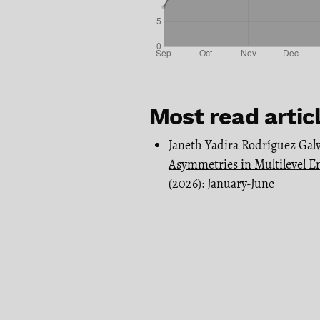
Most read artic
Janeth Yadira Rodríguez Galv
Asymmetries in Multilevel 
(2026): January-June