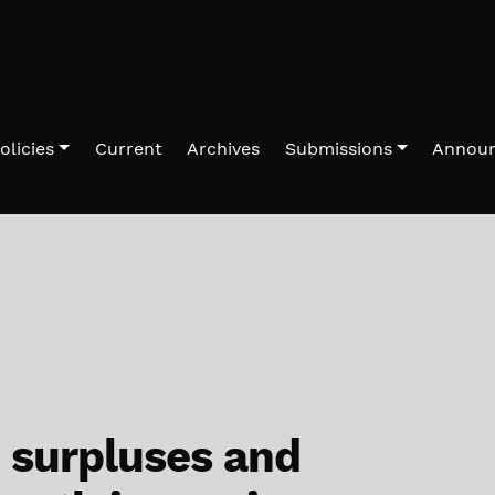
olicies
Current
Archives
Submissions
Annou
, surpluses and