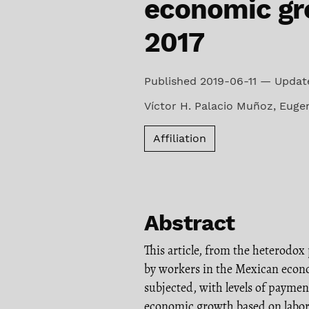
economic gr
2017
Published 2019-06-11 — Updat
Víctor H. Palacio Muñoz
,
Eugen
Affiliation
Abstract
This article, from the heterodox
by workers in the Mexican econom
subjected, with levels of payment
economic growth based on labor p