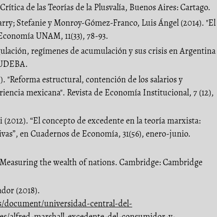
Crítica de las Teorías de la Plusvalía, Buenos Aires: Cartago.
rry; Stefanie y Monroy-Gómez-Franco, Luis Ángel (2014). "El
Economía UNAM, 11(33), 78-93.
egulación, regímenes de acumulación y sus crisis en Argentina
 EUDEBA.
. "Reforma estructural, contención de los salarios y
eriencia mexicana". Revista de Economía Institucional, 7 (12),
i (2012). “El concepto de excedente en la teoría marxista:
ivas”, en Cuadernos de Economía, 31(56), enero-junio.
). Measuring the wealth of nations. Cambridge: Cambridge
dor (2018).
/document/universidad-central-del-
es/alfred-marshall-excedente-del-consumidor-y-