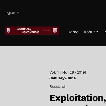
Skip to main navigation menu
Skip to main content
Skip to site footer
Admin menu
Language
English
Home
About
P
Vol. 14 No. 28 (2019)
January-June
Research
Exploitation