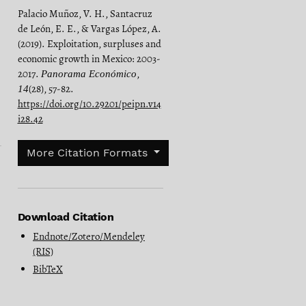
Palacio Muñoz, V. H., Santacruz
de León, E. E., & Vargas López, A.
(2019). Exploitation, surpluses and
economic growth in Mexico: 2003-
2017.
,
Panorama Económico
(28), 57-82.
14
https://doi.org/10.29201/peipn.v14
i28.42
More Citation Formats
Download Citation
Endnote/Zotero/Mendeley
(RIS)
BibTeX