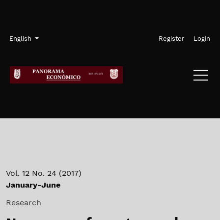
Skip to main navigation menu
Skip to main content
Skip to site footer
Admin menu
Language
English
Register
Login
Vol. 12 No. 24 (2017)
January-June
Research