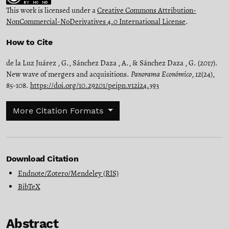
This work is licensed under a
Creative Commons Attribution-
NonCommercial-NoDerivatives 4.0 International License
.
How to Cite
de la Luz Juárez , G., Sánchez Daza , A., & Sánchez Daza , G. (2017).
New wave of mergers and acquisitions.
Panorama Económico
,
12
(24),
85-108.
https://doi.org/10.29201/peipn.v12i24.393
More Citation Formats
Download Citation
Endnote/Zotero/Mendeley (RIS)
BibTeX
Abstract