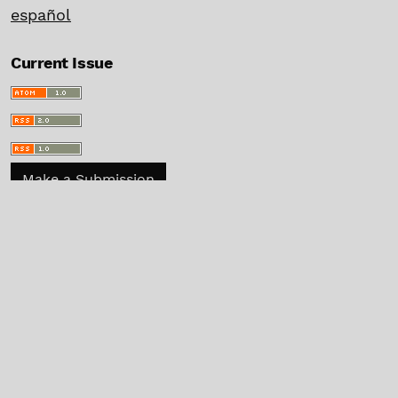
español
Current Issue
Make a Submission
Information
For Readers
For Authors
For Librarians