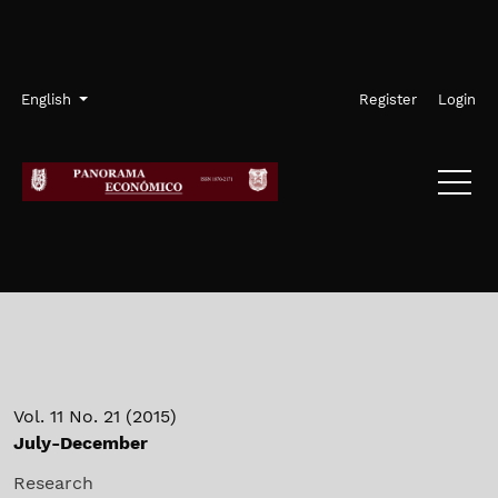
Skip to main navigation menu
Skip to main content
Skip to site footer
Admin menu
Language
English
Register
Login
Vol. 11 No. 21 (2015)
July-December
Research