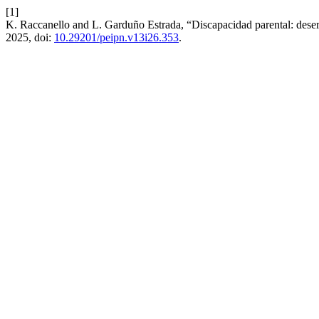
[1]
K. Raccanello and L. Garduño Estrada, “Discapacidad parental: deserci
2025, doi:
10.29201/peipn.v13i26.353
.