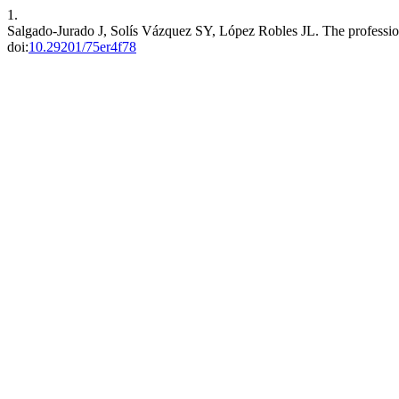
1.
Salgado-Jurado J, Solís Vázquez SY, López Robles JL. The professi
doi:
10.29201/75er4f78