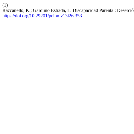
(1)
Raccanello, K.; Garduño Estrada, L. Discapacidad Parental: Deserción
https://doi.org/10.29201/peipn.v13i26.353
.